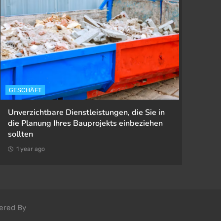
GESCHÄFT
GESETZ
Unverzichtbare Dienstleistungen, die Sie in
Wie Arb
die Planung Ihres Bauprojekts einbeziehen
Arbeits
sollten
1 year
1 year ago
ered By