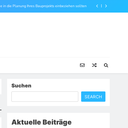
ie in die Planung Ihres Bauprojekts einbeziehen sollten
echt Ihnen bei Problemen am Arbeitsplatz helfen kann
ngenieur Ihr Bauprojekt sicher und präzise unterstützt
en, einen gesunden und attraktiven Garten zu schaffen
ie in die Planung Ihres Bauprojekts einbeziehen sollten
echt Ihnen bei Problemen am Arbeitsplatz helfen kann
ngenieur Ihr Bauprojekt sicher und präzise unterstützt
Suchen
SEARCH
Aktuelle Beiträge