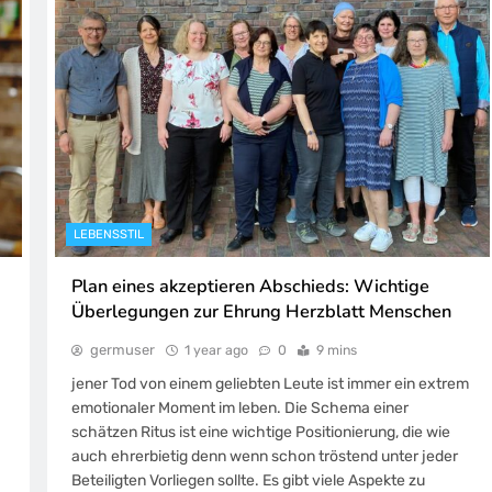
LEBENSSTIL
Plan eines akzeptieren Abschieds: Wichtige
Überlegungen zur Ehrung Herzblatt Menschen
germuser
1 year ago
0
9 mins
jener Tod von einem geliebten Leute ist immer ein extrem
emotionaler Moment im leben. Die Schema einer
schätzen Ritus ist eine wichtige Positionierung, die wie
auch ehrerbietig denn wenn schon tröstend unter jeder
Beteiligten Vorliegen sollte. Es gibt viele Aspekte zu