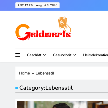
Skip
2:57:13 PM
August 6, 2026
to
content
Geschäft
Gesundheit
Heimdekoratio
Home
Lebensstil
Category:
Lebensstil