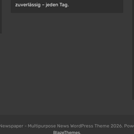
zuverlässig – jeden Tag.
HEIMDEKORATION
Wie Gartenarbeiten Ihnen helfen, einen
gesunden und attraktiven Garten zu
schaffen
1 year ago
l Newspaper - Multipurpose News WordPress Theme 2026. Pow
.
BlazeThemes