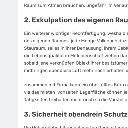
Raum zum Atmen brauchen, ungefähr im Verlauf
2. Exkulpation des eigenen Ra
Ein weiterer wichtiger Rechtfertigung, weshalb es
des eigenen Raumes. jede Menge Volk noch daz
Stauraum, sei es in ihrer Behausung, ihrem Geb
die Lebensqualität in Mitleidenschaft ziehen da
sobald jene verknüpfen Objekt Ihrer besitztüme
mitbringen ebendiese Luft mehr noch erhalten e
zusammen mit Firma kann ein überfülltes Büro od
via das mieten vonseiten Lagerfläche können 
Tätigkeiten freihalten mehr noch so die Vorste
3. Sicherheit obendrein Schu
Die Geborgenheit Ihrer gelagerten Gegenstände i