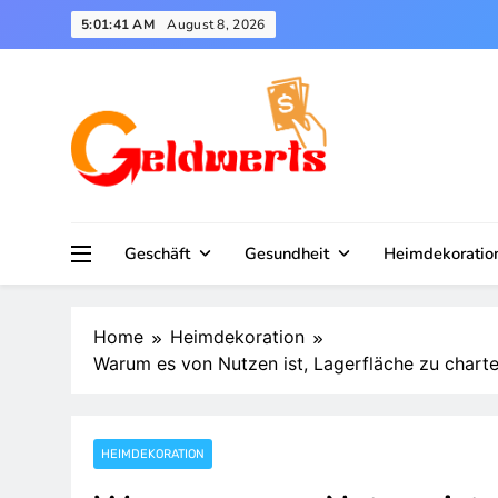
Skip
5:01:42 AM
August 8, 2026
to
content
Geschäft
Gesundheit
Heimdekoratio
Home
Heimdekoration
Warum es von Nutzen ist, Lagerfläche zu char
HEIMDEKORATION