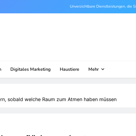
Unverzichtbare Dienstleistungen, die S
Wie Arbeitsr
Wie ein Vermessungsi
Wie Gartenarbeiten Ihnen helf
Unverzichtbare Dienstleistungen, die S
n
Digitales Marketing
Haustiere
Mehr
Wie Arbeitsr
Wie ein Vermessungsi
tern, sobald welche Raum zum Atmen haben müssen