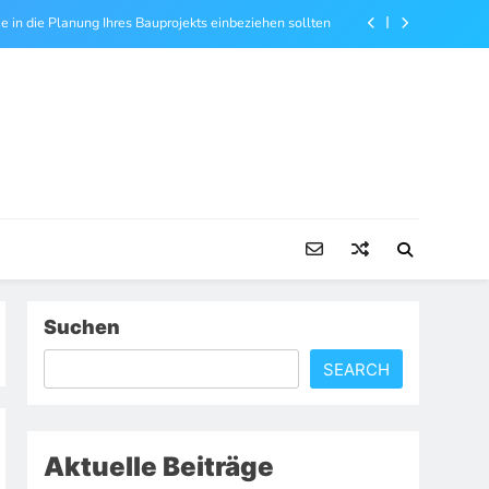
ie in die Planung Ihres Bauprojekts einbeziehen sollten
echt Ihnen bei Problemen am Arbeitsplatz helfen kann
ngenieur Ihr Bauprojekt sicher und präzise unterstützt
en, einen gesunden und attraktiven Garten zu schaffen
ie in die Planung Ihres Bauprojekts einbeziehen sollten
echt Ihnen bei Problemen am Arbeitsplatz helfen kann
ngenieur Ihr Bauprojekt sicher und präzise unterstützt
Suchen
SEARCH
Aktuelle Beiträge