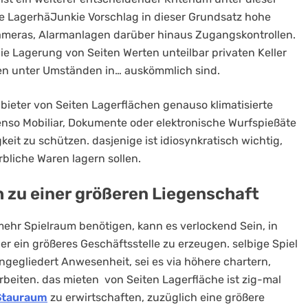
lle LagerhäJunkie Vorschlag in dieser Grundsatz hohe
meras, Alarmanlagen darüber hinaus Zugangskontrollen.
e Lagerung von Seiten Werten unteilbar privaten Keller
gen unter Umständen in… auskömmlich sind.
bieter von Seiten Lagerflächen genauso klimatisierte
nso Mobiliar, Dokumente oder elektronische Wurfspießäte
it zu schützen. dasjenige ist idiosynkratisch wichtig,
rbliche Waren lagern sollen.
h zu einer größeren Liegenschaft
mehr Spielraum benötigen, kann es verlockend Sein, in
er ein größeres Geschäftsstelle zu erzeugen. selbige Spiel
egliedert Anwesenheit, sei es via höhere chartern,
eiten. das mieten von Seiten Lagerfläche ist zig-mal
 Stauraum
zu erwirtschaften, zuzüglich eine größere