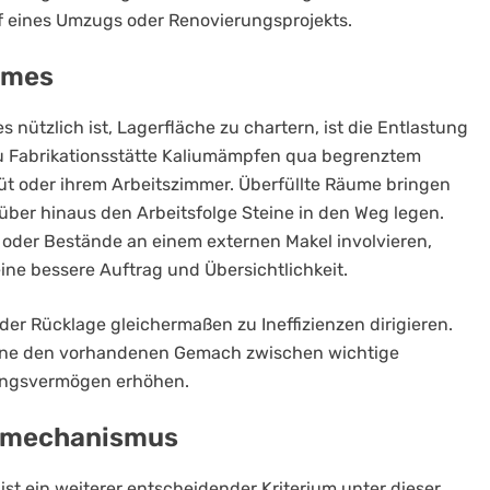
 eines Umzugs oder Renovierungsprojekts.
umes
 nützlich ist, Lagerfläche zu chartern, ist die Entlastung
u Fabrikationsstätte Kaliumämpfen qua begrenztem
lüt oder ihrem Arbeitszimmer. Überfüllte Räume bringen
rüber hinaus den Arbeitsfolge Steine in den Weg legen.
r oder Bestände an einem externen Makel involvieren,
ine bessere Auftrag und Übersichtlichkeit.
er Rücklage gleichermaßen zu Ineffizienzen dirigieren.
jene den vorhandenen Gemach zwischen wichtige
llungsvermögen erhöhen.
tzmechanismus
st ein weiterer entscheidender Kriterium unter dieser