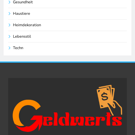
Gesundheit
Haustiere
Heimdekoration
Lebensstil
Techn